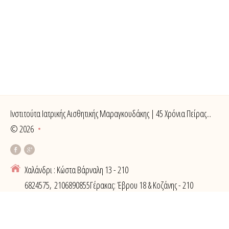
Ινστιτούτα Ιατρικής Αισθητικής Μαραγκουδάκης | 45 Χρόνια Πείρας...
©
2026
Χαλάνδρι : Κώστα Βάρναλη 13 - 210
6824575, 2106890855
Γέρακας: Έβρου 18 & Κοζάνης - 210
6618800
Back to desktop version